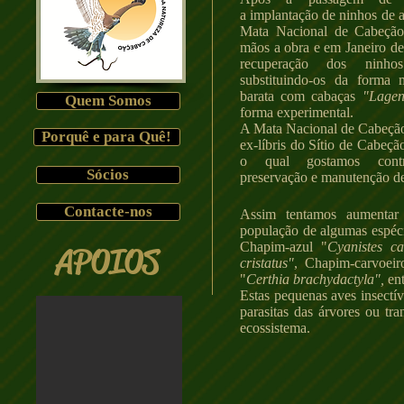
a implantação de ninhos de a
Mata Nacional de Cabeç
mãos a obra e em Janeiro de
recuperação dos ninho
substituindo-os da forma m
barata com cabaças
"Lagen
Quem Somos
forma experimental.
A Mata Nacional de Cabeçã
Porquê e para Quê!
ex-líbris do Sítio de Cabeçã
o qual gostamos contr
Sócios
preservação e manutenção de
Contacte-nos
Assim tentamos aumentar 
população de algumas espéci
Chapim-azul "
Cyanistes ca
APOIOS
cristatus"
,
Chapim-carvoeir
"
Certhia brachydactyla",
ent
Estas pequenas aves insectív
parasitas das árvores ou tr
ecossistema.