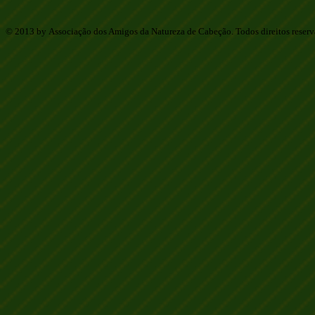
© 2013 by Associação dos Amigos da Natureza de Cabeção. Todos direitos reser