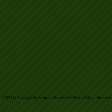
© 2013 by Associação dos Amigos da Natureza de Cabeção. Todos direitos reser