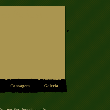
 de Cabeção
Canoagem
Galeria
 sem fins lucrativos, não