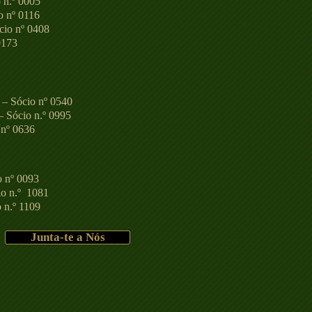
 n.º 0005
o nº 0116
cio nº 0408
0173
 – Sócio nº 0540
– Sócio n.º 0995
 nº 0636
o nº 0093
io n.º 1081
 n.º 1109
Junta-te a Nós