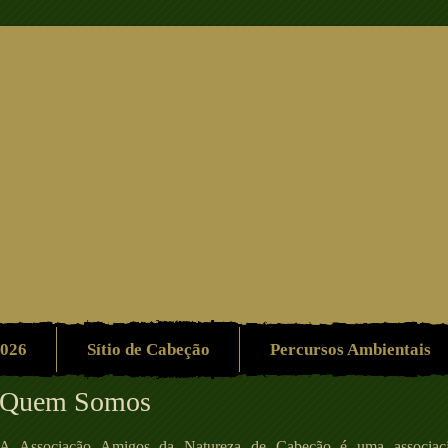
 dos Amigos da Natureza
Ambiente/Património/Desporto/Aventura/Lazer
2026
Sítio de Cabeção
Percursos Ambientais
​Quem Somos
A Associação Amigos da Natureza de Cabeção é uma associação