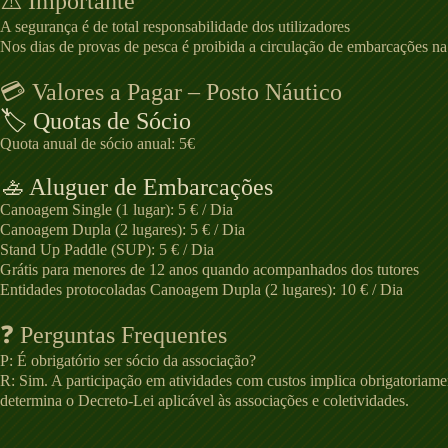
⚠️ Importante
A segurança é de total responsabilidade dos utilizadores
Nos dias de provas de pesca é proibida a circulação de embarcações n
💳 Valores a Pagar – Posto Náutico
🏷️ Quotas de Sócio
Quota anual de sócio anual: 5€
🚣 Aluguer de Embarcações
Canoagem Single (1 lugar): 5 € / Dia
Canoagem Dupla (2 lugares): 5 € / Dia
Stand Up Paddle (SUP): 5 € / Dia
Grátis para menores de 12 anos quando acompanhados dos tutores
Entidades protocoladas Canoagem Dupla (2 lugares): 10 € / Dia
❓ Perguntas Frequentes
P: É obrigatório ser sócio da associação?
R: Sim. A participação em atividades com custos implica obrigatoriame
determina o Decreto-Lei aplicável às associações e coletividades.