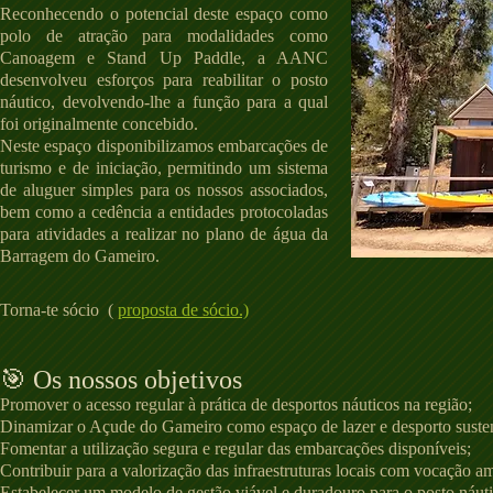
Reconhecendo o potencial deste espaço como
polo de atração para modalidades como
Canoagem e Stand Up Paddle, a AANC
desenvolveu esforços para reabilitar o posto
náutico, devolvendo-lhe a função para a qual
foi originalmente concebido.
Neste espaço disponibilizamos embarcações de
turismo e de iniciação, permitindo um sistema
de aluguer simples para os nossos associados,
bem como a cedência a entidades protocoladas
para atividades a realizar no plano de água da
Barragem do Gameiro.
Torna-te sócio (
proposta de sócio.)
🎯 Os nossos objetivos
Promover o acesso regular à prática de desportos náuticos na região;
Dinamizar o Açude do Gameiro como espaço de lazer e desporto susten
Fomentar a utilização segura e regular das embarcações disponíveis;
Contribuir para a valorização das infraestruturas locais com vocação am
Estabelecer um modelo de gestão viável e duradouro para o posto náuti