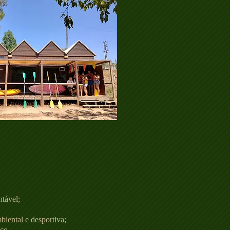
tável;
biental e desportiva;
co.