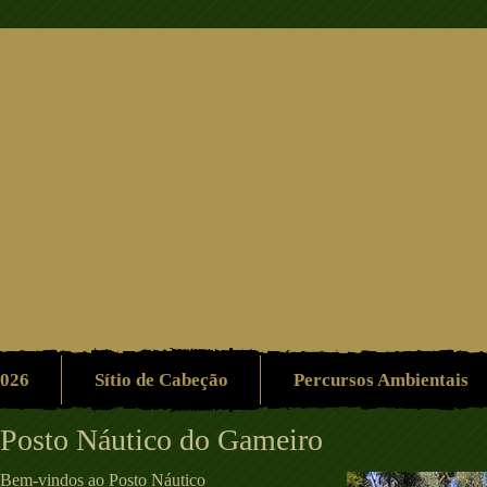
 dos Amigos da Natureza
Ambiente/Património/Desporto/Aventura/Lazer
2026
Sítio de Cabeção
Percursos Ambientais
Posto Náutico do Gameiro
Bem-vindos ao Posto Náutico