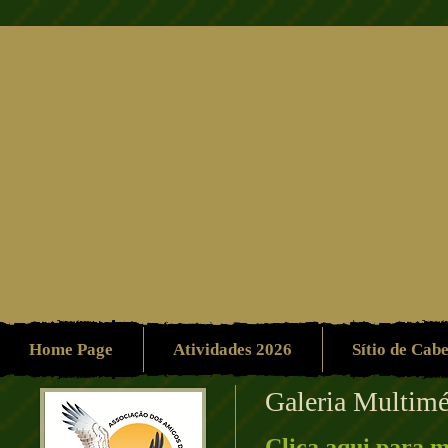
Associação dos Amigo
Ambiente/Patrimón
Home Page
Atividades 2026
Sítio de Cab
​Galeria Multim
Clica aqui para ma