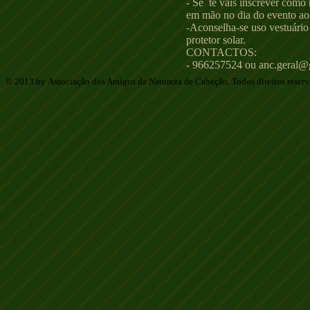
- Se te vais inscrever como
em mão no dia do evento ao
-Aconselha-se uso vestuário
protetor solar.
CONTACTOS:
- 966257524 ou
anc.geral@
© 2013 by Associação dos Amigos da Natureza de Cabeção. Todos direitos reser