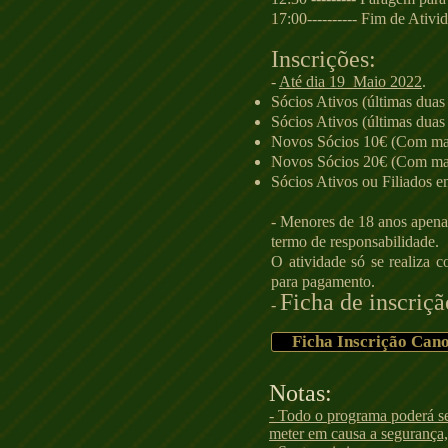
17:00---------- Fim de Ativi
Inscrições:
-
Até dia 19 Maio 2022
.
Sócios Ativos (últimas duas
Sócios Ativos (últimas dua
Novos Sócios 10€ (Com mate
Novos Sócios 20€ (C
om mat
Sócios Ativos ou Filiado
- Menores de 18 anos apen
termo de responsabilidade.
O atividade só se realiza 
para pagamento.
Ficha de inscriçã
-
Ficha Inscrição Ca
​​Notas:
- Todo o programa poderá s
meter em causa a segurança, 