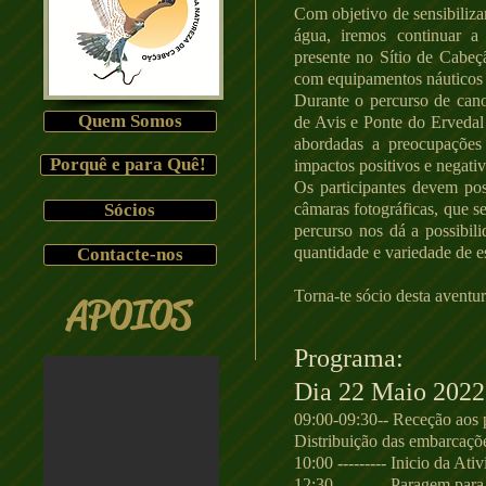
Com objetivo de sensibiliza
água, iremos continuar a a
presente no Sítio de Cabeç
com equipamentos náuticos (
Durante o percurso de cano
Quem Somos
de Avis e Ponte do Ervedal
abordadas a preocupações
Porquê e para Quê!
impactos positivos e negati
Os participantes devem po
Sócios
câmaras fotográficas, que se
percurso nos dá a possibil
quantidade e variedade de e
Contacte-nos
Torna-te sócio desta aventu
APOIOS
Programa :
Dia 22 Maio 202
09:00-09:30--
Receção aos 
Distribuição das embarcações
10:00 --------- Inicio da Ati
12:30 --------- Paragem para