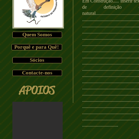
Em Construção..... inserir t
de definição d
natural....................................
.............................................
.............................................
.............................................
Quem Somos
.............................................
.............................................
Porquê e para Quê!
.............................................
.............................................
Sócios
.............................................
.............................................
Contacte-nos
.............................................
.............................................
APOIOS
.............................................
.............................................
.............................................
.............................................
.............................................
.............................................
.............................