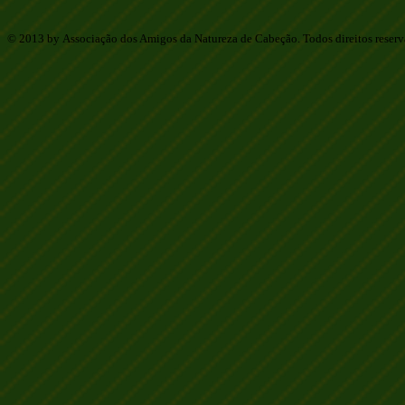
© 2013 by Associação dos Amigos da Natureza de Cabeção. Todos direitos reser