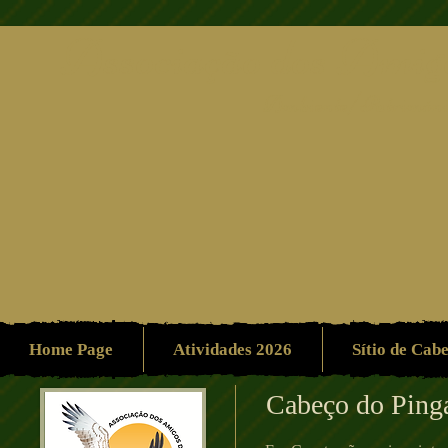
Associação dos Amigo
Ambiente/Patrimón
Home Page
Atividades 2026
Sítio de Cab
Cabeço do Ping