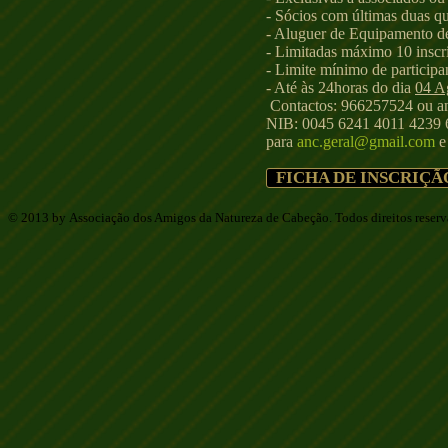
- Sócios com últimas duas qu
- Aluguer de Equipamento 
- Limitadas máximo 10 inscri
- Limite mínimo de participan
- Até às 24horas do dia
04 A
Contactos:
966257524 ou
a
NIB: 0045 6241 4011 4239 6
para
anc.geral@gmail.com
e
FICHA DE INSCRIÇÃ
© 2013 by Associação dos Amigos da Natureza de Cabeção. Todos direitos reser