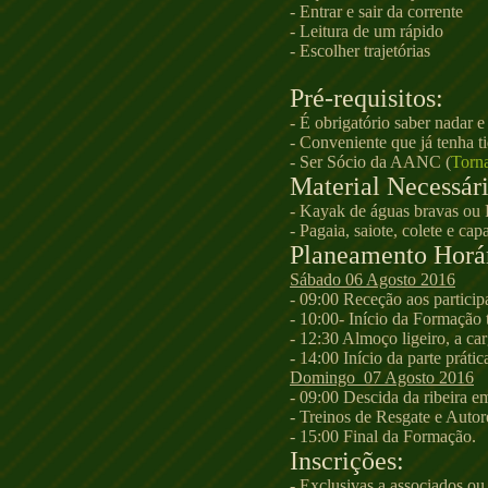
- Entrar e sair da corrente
- Leitura de um rápido
- Escolher trajetórias
Pré-requisitos:
- É obrigatório saber nadar e
- Conveniente que já tenha 
- Ser Sócio da AANC (
Torna
Material Necessári
- Kayak de águas bravas ou F
- Pagaia, saiote, colete e cap
Planeamento Horá
Sábado 06 Agosto 2016
- 09:00 Receção aos partici
- 10:00- Início da Formação 
- 12:30 Almoço ligeiro, a car
- 14:00 Início da parte práti
Domingo 07 Agosto 2016
- 09:00 Descida da ribeira e
- Treinos de Resgate e Autor
- 15:00 Final da Formação.
Inscrições:
- Exclusivas a associados ou