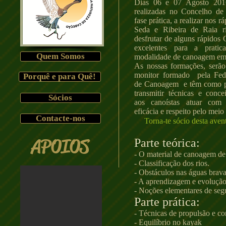
Dias 06 e 07 Agosto 2016
realizadas no Concelho de
fase prática, a realizar nos r
Seda e Ribeira de Raia r
desfrutar de alguns rápidos C
excelentes para a pratic
Quem Somos
modalidade de canoagem em
As nossas formações, serão
monitor formado pela Fed
Porquê e para Quê!
de Canoagem e têm como pri
transmitir técnicas e conc
Sócios
aos canoístas atuar com 
eficácia e respeito pelo meio
Contacte-nos
Torna-te sócio desta avent
APOIOS
Parte teórica:
- O material de canoagem de
- Classificação dos rios.
- Obstáculos nas águas brava
- A aprendizagem e evolução
- Noções elementares de seg
Parte prática:
- Técnicas de propulsão e co
- Equilíbrio no kayak