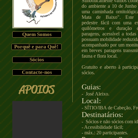
Simbolicamente vamos come
do ambiente a 10 de Junho 
uma caminhada ornitológi
Mata de Baixo". Est
pedestre fácil com uma e
quilómetros e duraçã
paragens, acessível a toda
Quem Somos
possuam mobilidade reduzida.
acompanhado por um monito
Porquê e para Quê!
em breves paragens transmi
fauna e flora local.
Sócios
Gratuito e aberto à partici
Contacte-nos
sócios.
APOIOS
Guias:
- José Aleixo.
Local:
- SÍTIO/IBA de Cabeção, Fr
Destinatários:
- Sócios e não sócios com id
- Acessibilidade fácil;
- máx.: 20 participantes.