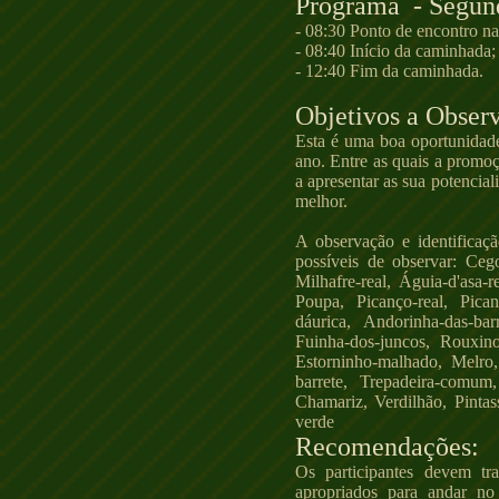
Programa - Segund
- 08:30 Ponto de encontro 
- 08:40 Início da caminhada;
- 12:40 Fim da caminhada.
Objetivos a Observ
Esta é uma boa oportunidade
ano. Entre as quais a promo
a apresentar as sua potencia
melhor.
A observação e identificaç
possíveis de observar: Cego
Milhafre-real, Águia-d'asa-
Poupa, Picanço-real, Pican
dáurica, Andorinha-das-ba
Fuinha-dos-juncos, Rouxin
Estorninho-malhado, Melro, 
barrete, Trepadeira-comum,
Chamariz, Verdilhão, Pintas
verde
Recomendações:
Os participantes devem t
apropriados para andar no