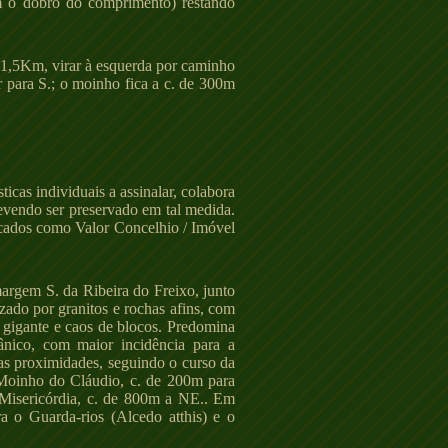
om o dobro do comprimento) restando
o 1,5Km, virar à esquerda por caminho
r para S.; o moinho fica a c. de 300m
cas individuais a assinalar, colabora
evendo ser preservado em tal medida.
ficados como Valor Concelhio / Imóvel
margem S. da Ribeira do Freixo, junto
zado por granitos e rochas afins, com
 gigante e caos de blocos. Predomina
rânico, com maior incidência para a
as proximidades, seguindo o curso da
 Moinho do Cláudio, c. de 200m para
Misericórdia, c. de 800m a NE.. Em
a o Guarda-rios (Alcedo atthis) e o