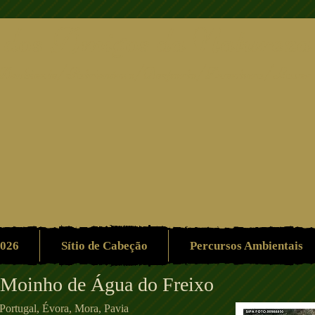
 dos Amigos da Natureza
Ambiente/Património/Desporto/Aventura/Lazer
2026
Sítio de Cabeção
Percursos Ambientais
Moinho de Água do Freixo
Portugal, Évora, Mora, Pavia