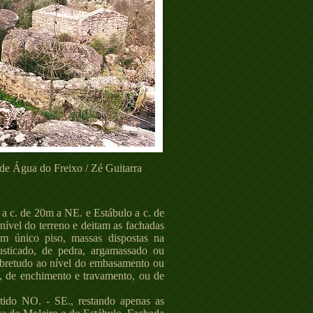
e Água do Freixo / Zé Guitarra
 c. de 20m a NE. e Estábulo a c. de
ível do terreno e deitam as fachadas
um único piso, massas dispostas na
usticado, de pedra, argamassado ou
sobretudo ao nível do embasamento ou
, de enchimento e travamento, ou de
ntido NO. - SE., restando apenas as