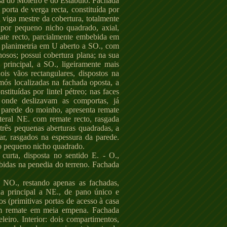
sa do Moleiro e do Estábulo. Fachada
porta de verga recta, constituída por
a viga mestre da cobertura, totalmente
 por pequeno nicho quadrado, axial,
mate recto, parcialmente embebida em
e planimetria em U aberto a SO., com
osos; possui cobertura plana; na sua
principal, a SO., ligeiramente mais
ois vãos rectangulares, dispostos na
mós localizadas na fachada oposta, a
tituídas por lintel pétreo; nas faces
 onde deslizavam as comportas, já
à parede do moinho, apresenta remate
ateral NE. com remate recto, rasgada
três pequenas aberturas quadradas, a
lar, rasgados na espessura da parede.
tro pequeno nicho quadrado.
rta, disposta no sentido E. - O.,
ebidas na penedia do terreno. Fachada
 NO., restando apenas as fachadas,
da principal a NE., de pano único e
os (primitivas portas de acesso à casa
 com remate em meia empena. Fachada
eiro. Interior: dois compartimentos,