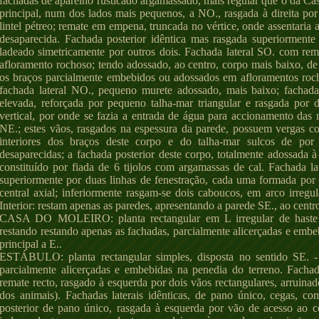
fachadas de aparelho rusticado argamassado, mais regular que o da Ca
principal, num dos lados mais pequenos, a NO., rasgada à direita por 
lintel pétreo; remate em empena, truncada no vértice, onde assentaria 
desaparecida. Fachada posterior idêntica mas rasgada superiormente
ladeado simetricamente por outros dois. Fachada lateral SO. com re
afloramento rochoso; tendo adossado, ao centro, corpo mais baixo, d
os braços parcialmente embebidos ou adossados em afloramentos roch
fachada lateral NO., pequeno murete adossado, mais baixo; fachada 
elevada, reforçada por pequeno talha-mar triangular e rasgada por d
vertical, por onde se fazia a entrada de água para accionamento das 
NE.; estes vãos, rasgados na espessura da parede, possuem vergas cons
interiores dos braços deste corpo e do talha-mar sulcos de por
desaparecidas; a fachada posterior deste corpo, totalmente adossada 
constituído por fiada de 6 tijolos com argamassas de cal. Fachada l
superiormente por duas linhas de fenestração, cada uma formada por 
central axial; inferiormente rasgam-se dois caboucos, em arco irregu
Interior: restam apenas as paredes, apresentando a parede SE., ao cen
CASA DO MOLEIRO: planta rectangular em L irregular de haste cu
restando restando apenas as fachadas, parcialmente alicerçadas e emb
principal a E..
ESTÁBULO: planta rectangular simples, disposta no sentido SE. -
parcialmente alicerçadas e embebidas na penedia do terreno. Facha
remate recto, rasgado à esquerda por dois vãos rectangulares, arruinad
dos animais). Fachadas laterais idênticas, de pano único, cegas,
posterior de pano único, rasgada à esquerda por vão de acesso ao cel