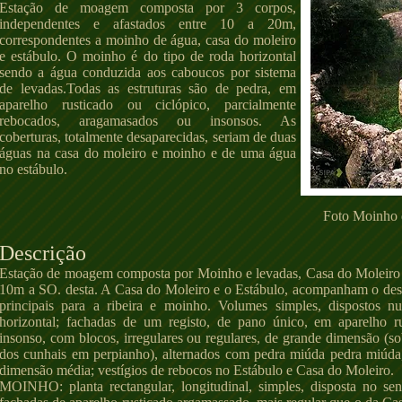
Estação de moagem composta por 3 corpos,
independentes e afastados entre 10 a 20m,
correspondentes a moinho de água, casa do moleiro
e estábulo. O moinho é do tipo de roda horizontal
sendo a água conduzida aos caboucos por sistema
de levadas.Todas as estruturas são de pedra, em
aparelho rusticado ou ciclópico, parcialmente
rebocados, aragamasados ou insonsos. As
coberturas, totalmente desaparecidas, seriam de duas
águas na casa do moleiro e moinho e de uma água
no estábulo.
Foto Moinho d
Descrição
Estação de moagem composta por Moinho e levadas, Casa do Moleiro a
10m a SO. desta. A Casa do Moleiro e o Estábulo, acompanham o desn
principais para a ribeira e moinho. Volumes simples, dispostos n
horizontal; fachadas de um registo, de pano único, em aparelho r
insonso, com blocos, irregulares ou regulares, de grande dimensão (
dos cunhais em perpianho), alternados com pedra miúda pedra miúda
dimensão média; vestígios de rebocos no Estábulo e Casa do Moleiro.
MOINHO: planta rectangular, longitudinal, simples, disposta no se