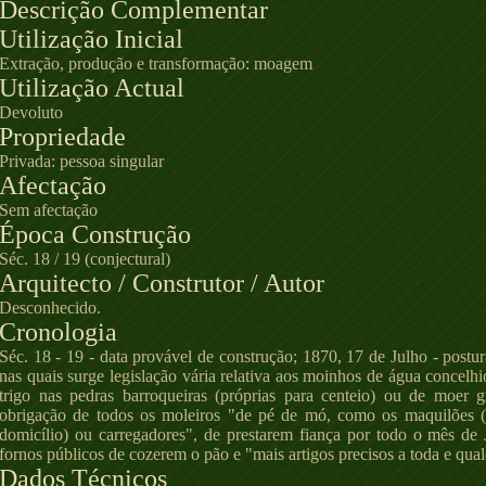
Descrição Complementar
Utilização Inicial
Extração, produção e transformação: moagem
Utilização Actual
Devoluto
Propriedade
Privada: pessoa singular
Afectação
Sem afectação
Época Construção
Séc. 18 / 19 (conjectural)
Arquitecto / Construtor / Autor
Desconhecido.
Cronologia
Séc. 18 - 19 - data provável de construção; 1870, 17 de Julho - post
nas quais surge legislação vária relativa aos moinhos de água concel
trigo nas pedras barroqueiras (próprias para centeio) ou de moer
obrigação de todos os moleiros "de pé de mó, como os maquilões 
domicílio) ou carregadores", de prestarem fiança por todo o mês de 
fornos públicos de cozerem o pão e "mais artigos precisos a toda e qua
Dados Técnicos