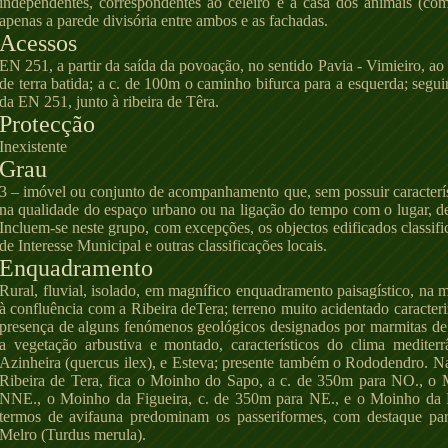
independentes, correspondentes ao celeiro e à casa dos animais (c
apenas a parede divisória entre ambos e as fachadas.
Acessos
EN 251, a partir da saída da povoação, no sentido Pavia - Vimieiro, a
de terra batida; a c. de 100m o caminho bifurca para a esquerda; segui
da EN 251, junto à ribeira de Têra.
Protecção
Inexistente
Grau
3 – imóvel ou conjunto de acompanhamento que, sem possuir característi
na qualidade do espaço urbano ou na ligação do tempo com o lugar, d
Incluem-se neste grupo, com excepções, os objectos edificados classi
de Interesse Municipal e outras classificações locais.
Enquadramento
Rural, fluvial, isolado, em magnífico enquadramento paisagístico, na 
à confluência com a Ribeira deTera; terreno muito acidentado caracteri
presença de alguns fenómenos geológicos designados por marmitas de
a vegetação arbustiva e montado, característicos do clima mediter
Azinheira (quercus ilex), e Esteva; presente também o Rododendro. N
Ribeira de Tera, fica o Moinho do Sapo, a c. de 350m para NO., o
NNE., o Moinho da Figueira, c. de 350m para NE., e o Moinho da 
termos de avifauna predominam os passeriformes, com destaque par
Melro (Turdus merula).